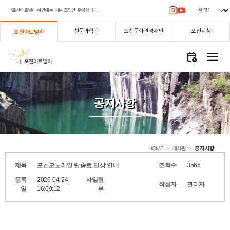
*포천아트밸리 야간에는 기본 조명만 운영합니다.
천문과학관
포천문화관광재단
포천시청
포천아트밸리
menu
calendar_clock
공지사항­
HOME
게시판
공지사항­
>
>
제목
포천모노레일 탑승료 인상 안내
조회수
3565
등록
2026-04-24
파일첨
작성자
관리자
일
16:09:12
부