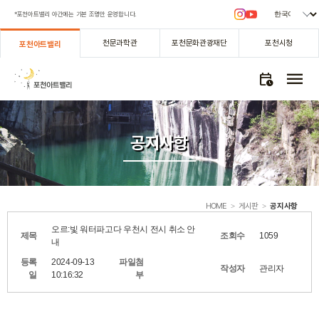
*포천아트밸리 야간에는 기본 조명만 운영합니다.
천문과학관
포천문화관광재단
포천시청
포천아트밸리
menu
calendar_clock
공지사항­
HOME
게시판
공지사항­
>
>
오르:빛 워터파고다 우천시 전시 취소 안
제목
조회수
1059
내
등록
2024-09-13
파일첨
작성자
관리자
일
10:16:32
부