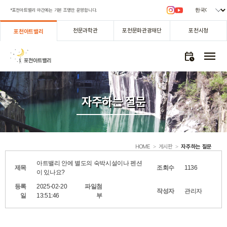
*포천아트밸리 야간에는 기본 조명만 운영합니다.
천문과학관
포천문화관광재단
포천시청
포천아트밸리
menu
calendar_clock
자주하는 질문
HOME
게시판
자주하는 질문
>
>
아트밸리 안에 별도의 숙박시설이나 펜션
제목
조회수
1136
이 있나요?
등록
2025-02-20
파일첨
작성자
관리자
일
13:51:46
부