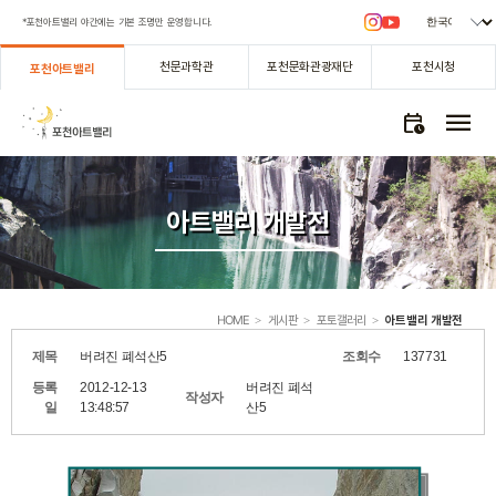
*포천아트밸리 야간에는 기본 조명만 운영합니다.
천문과학관
포천문화관광재단
포천시청
포천아트밸리
menu
calendar_clock
아트밸리 개발전
HOME
게시판
포토갤러리
아트밸리 개발전
>
>
>
제목
버려진 폐석산5
조회수
137731
등록
2012-12-13
버려진 폐석
작성자
일
13:48:57
산5