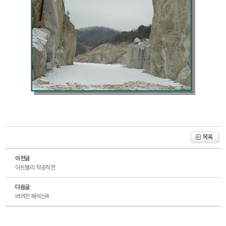
이전글
아트밸리 착공직전
다음글
버려진 폐석산4