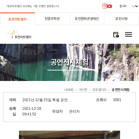
*포천아트밸리 야간에는 기본 조명만 운영합니다.
천문과학관
포천문화관광재단
포천시청
포천아트밸리
menu
calendar_clock
공연전시체험
HOME
게시판
포토갤러리
공연전시체험
>
>
>
제목
2021년 12월 25일 특별 공연
조회수
3091
등록
2021-12-28
작성자
관리자
일
09:41:52