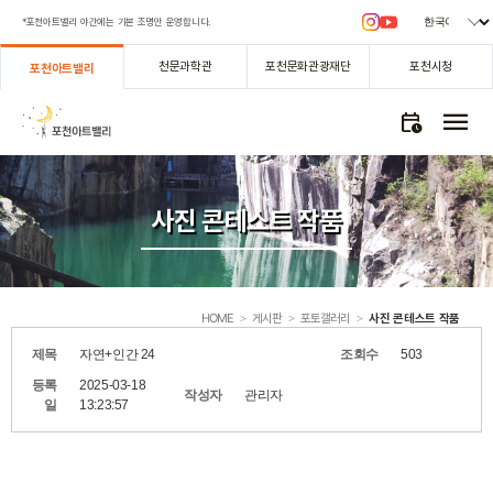
*포천아트밸리 야간에는 기본 조명만 운영합니다.
천문과학관
포천문화관광재단
포천시청
포천아트밸리
menu
calendar_clock
사진 콘테스트 작품
HOME
게시판
포토갤러리
사진 콘테스트 작품
>
>
>
제목
자연+인간 24
조회수
503
등록
2025-03-18
작성자
관리자
일
13:23:57