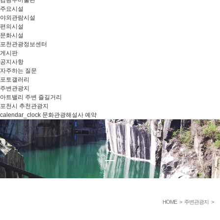
주요시설
야외관람시설
편의시설
문화시설
포천관광정보센터
게시판
공지사항
자주하는 질문
포토갤러리
주변관광지
아트밸리 주변 즐길거리
포천시 추천관광지
calendar_clock
문화관광해설사 예약
HOME
>
주변관광지
>