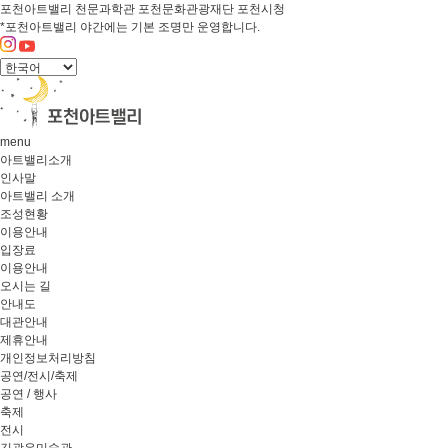
포천아트밸리
천문과학관
포천문화관광재단
포천시청
*포천아트밸리 야간에는 기본 조명만 운영합니다.
menu
아트밸리소개
인사말
아트밸리 소개
조성현황
이용안내
입장료
이용안내
오시는 길
안내도
대관안내
제휴안내
개인정보처리방침
공연/전시/축제
공연 / 행사
축제
전시
김광우미술관