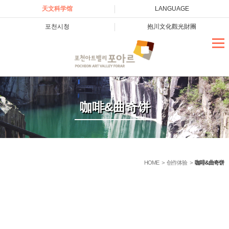
天文科学馆
LANGUAGE
포천시청
抱川文化觀光財團
咖啡&曲奇饼
HOME
>
创作体验
>
咖啡&曲奇饼