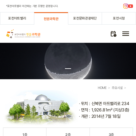
*포천아트밸리 야간에는 기본 조명만 운영합니다.
포천아트밸리
포천문화관광재단
포천시청
천문과학관
menu
calendar_clock
HOME
주요시설
>
>
· 위치 : 신북면 아트밸리로 234
· 면적 : 1,926.81㎡ (지상3층)
· 개관 : 2014년 7월 18일
1층
2층
3층